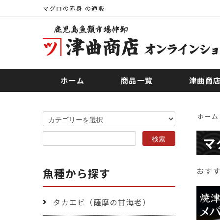
マグロの赤身 の通販
ホーム
商品一覧
津曲商
ホーム
マ
魚種から探す
おす
タカエビ（薩摩の甘海老）