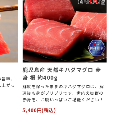
鹿児島産 天然キハダマグロ 赤
身 柵 約400g
の旨味、
し上がっ
鮮度を保ったままのキハダマグロは、解
凍後も身がプリプリです。歯応え抜群の
赤身を、お腹いっぱいご堪能ください！
5,400円(税込)