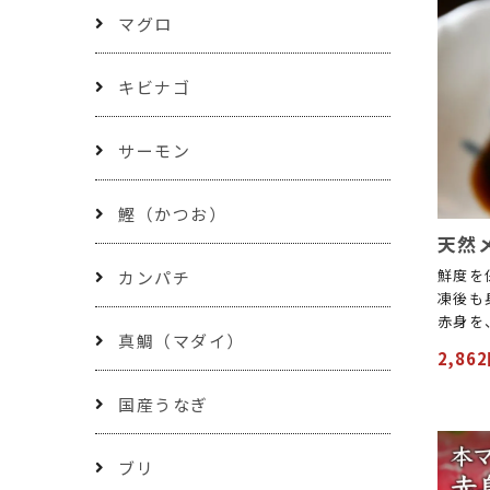
マグロ
キビナゴ
サーモン
鰹（かつお）
天然メ
鮮度を
カンパチ
凍後も
赤身を
真鯛（マダイ）
2,86
国産うなぎ
ブリ