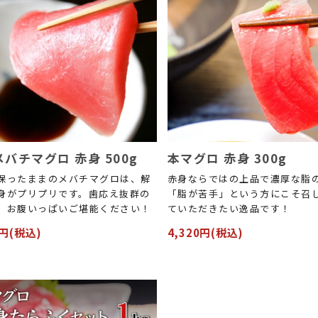
バチマグロ 赤身 500g
本マグロ 赤身 300g
保ったままのメバチマグロは、解
赤身ならではの上品で濃厚な脂
身がプリプリです。歯応え抜群の
「脂が苦手」という方にこそ召
、お腹いっぱいご堪能ください！
ていただきたい逸品です！
2円(税込)
4,320円(税込)