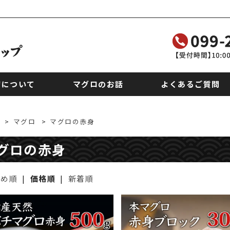
店について
マグロのお話
よくあるご質問
>
マグロ
>
マグロの赤身
グロの赤身
すめ順
|
価格順
|
新着順