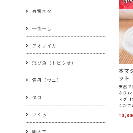
寿司ネタ
一夜干し
アオリイカ
飛び魚（トビウオ）
本マグ
ット
雲丹（ウニ）
天然で
ぷり1
タコ
マグロ
くださ
いくら
10,8
明太子