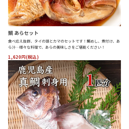
鯛 あらセット
食べ応え抜群、タイの頭とカマのセットです！鯛めし、煮付け、あ
ら汁…様々な料理で、あらの美味しさをご堪能ください！
1,620円(税込)