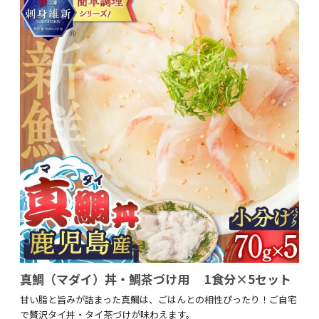
真鯛（マダイ）丼・鯛茶づけ用 1食分×5セット
甘い脂と旨みが詰まった真鯛は、ごはんとの相性ぴったり！ご自宅
で贅沢タイ丼・タイ茶づけが味わえます。