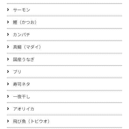
サーモン
鰹（かつお）
カンパチ
真鯛（マダイ）
国産うなぎ
ブリ
寿司ネタ
一夜干し
アオリイカ
飛び魚（トビウオ）