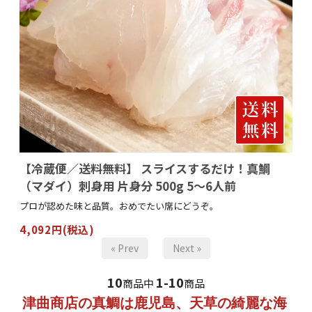
【冷蔵便／送料無料】 スライスするだけ！真鯛
（マダイ）刺身用 片身分 500g 5～6人前
プロが認めた味と品質。おめでたい席にどうぞ。
4,092円(税込)
« Prev
Next »
10
1-10
商品中
商品
津曲商店の真鯛は鹿児島、天草の綺麗な海