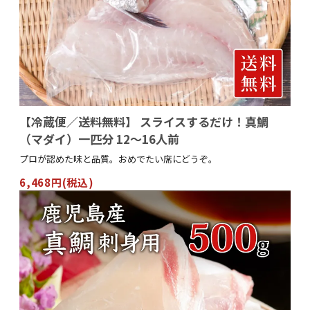
【冷蔵便／送料無料】 スライスするだけ！真鯛
（マダイ）一匹分 12～16人前
プロが認めた味と品質。おめでたい席にどうぞ。
6,468円(税込)