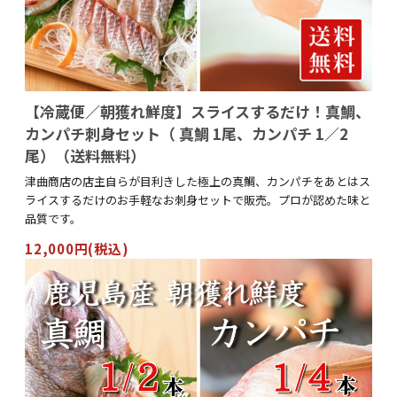
【冷蔵便／朝獲れ鮮度】スライスするだけ！真鯛、
カンパチ刺身セット（ 真鯛 1尾、カンパチ 1／2
尾）（送料無料）
津曲商店の店主自らが目利きした極上の真鯛、カンパチをあとはス
ライスするだけのお手軽なお刺身セットで販売。プロが認めた味と
品質です。
12,000円(税込)