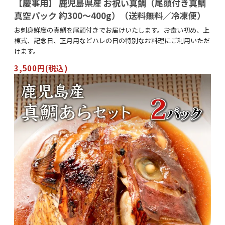
【慶事用】 鹿児島県産 お祝い真鯛（尾頭付き真鯛
真空パック 約300～400g）（送料無料／冷凍便）
お刺身鮮度の真鯛を尾頭付きでお届けいたします。お食い初め、上
棟式、記念日、正月用などハレの日の特別なお料理にご利用いただ
けます。
3,500円(税込)