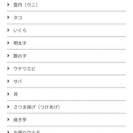
雲丹（ウニ）
タコ
いくら
明太子
数の子
ウチワエビ
サバ
貝
さつま揚げ（つけあげ）
焼き芋
お得なウナギ