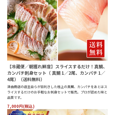
【冷蔵便／朝獲れ鮮度】スライスするだけ！真鯛、
カンパチ刺身セット（ 真鯛 1／2尾、カンパチ 1／
4尾）（送料無料）
津曲商店の店主自らが目利きした極上の真鯛、カンパチをあとはス
ライスするだけのお手軽なお刺身セットで販売。プロが認めた味と
品質です。
7,000円(税込)