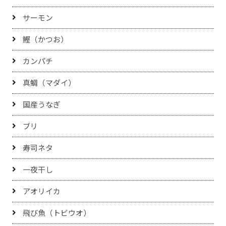
サーモン
鰹（かつお）
カンパチ
真鯛（マダイ）
国産うなぎ
ブリ
寿司ネタ
一夜干し
アオリイカ
飛び魚（トビウオ）