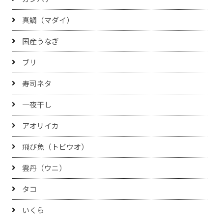
真鯛（マダイ）
国産うなぎ
ブリ
寿司ネタ
一夜干し
アオリイカ
飛び魚（トビウオ）
雲丹（ウニ）
タコ
いくら