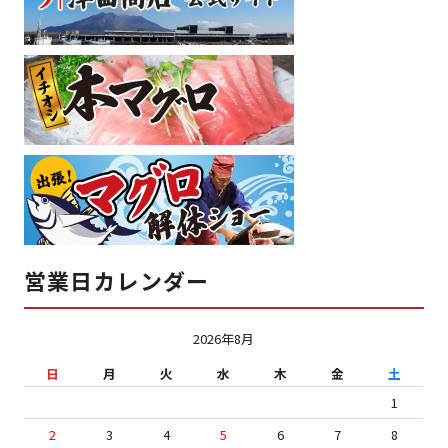
営業日カレンダー
2026年8月
日
月
火
水
木
金
土
1
2
3
4
5
6
7
8