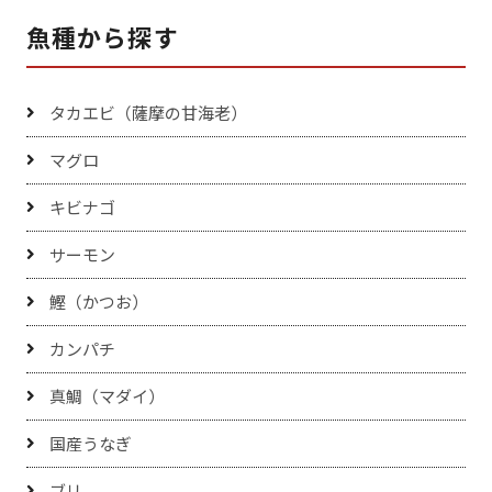
魚種から探す
タカエビ（薩摩の甘海老）
マグロ
キビナゴ
サーモン
鰹（かつお）
カンパチ
真鯛（マダイ）
国産うなぎ
ブリ