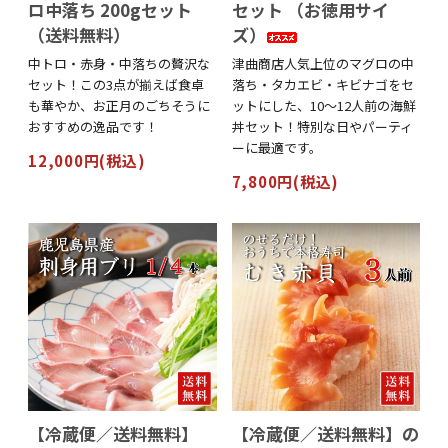
ロ中落ち 200gセット
セット （お徳用サイ
（送料無料）
ズ）
中トロ・赤身・中落ちの贅沢な
津曲商店人気上位のマグロの中
セット！この3点が揃えば食卓
落ち・タカエビ・キビナゴをセ
も華やか、お正月のごちそうに
ットにした、10～12人前の海鮮
おすすめの逸品です！
丼セット！特別な日やパーティ
ーに最適です。
12,000円(税込)
7,800円(税込)
【冷蔵便／送料無料】
【冷蔵便／送料無料】の