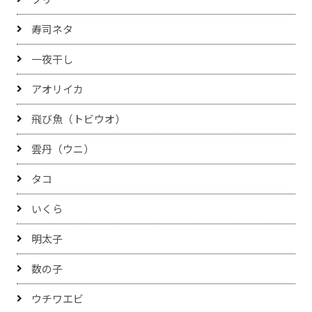
寿司ネタ
一夜干し
アオリイカ
飛び魚（トビウオ）
雲丹（ウニ）
タコ
いくら
明太子
数の子
ウチワエビ