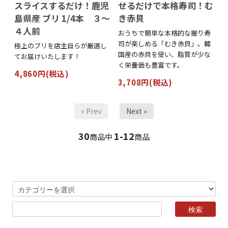
スライスするだけ！鹿児
せるだけで本格寿司！む
島県産 ブリ 1/4本 ３～
き赤貝
４人前
おうちで簡単な本格的な握り寿
司が楽しめる「むき赤貝」。韓
極上のブリを店主自らが厳選し
国産の赤貝を使い、脂質が少な
てお届けいたします！
く栄養価も豊富です。
4,860円(税込)
3,708円(税込)
« Prev
Next »
30
1-12
商品中
商品