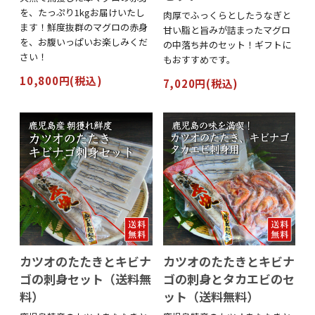
を、たっぷり1kgお届けいたし
肉厚でふっくらとしたうなぎと
ます！鮮度抜群のマグロの赤身
甘い脂と旨みが詰まったマグロ
を、お腹いっぱいお楽しみくだ
の中落ち丼のセット！ギフトに
さい！
もおすすめです。
10,800円(税込)
7,020円(税込)
カツオのたたきとキビナ
カツオのたたきとキビナ
ゴの刺身セット（送料無
ゴの刺身とタカエビのセ
料）
ット（送料無料）