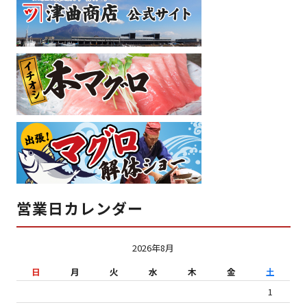
営業日カレンダー
2026年8月
日
月
火
水
木
金
土
1