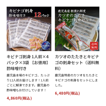
キビナゴ刺身 1人前×4
カツオのたたきとキビナ
パック×3袋 【お徳用】
ゴの刺身セット（送料無
酢味噌付き
料）
鹿児島本場のキビナゴ、たっぷ
鹿児島特産のカツオをたたきと
り12人前お届けします！1人前
キビナゴの刺身をセットにしま
ごとに解凍できます。鹿児島の
した。
酢味噌もお付けしています！
6,480円(税込)
4,860円(税込)