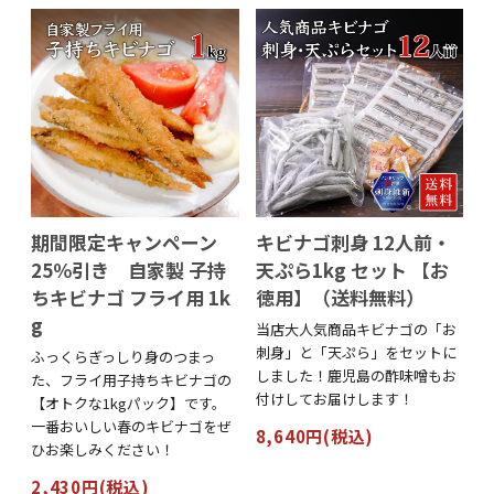
期間限定キャンペーン
キビナゴ刺身 12人前・
25％引き 自家製 子持
天ぷら1kg セット 【お
ちキビナゴ フライ用 1k
徳用】（送料無料）
g
当店大人気商品キビナゴの「お
刺身」と「天ぷら」をセットに
ふっくらぎっしり身のつまっ
しました！鹿児島の酢味噌もお
た、フライ用子持ちキビナゴの
付けしてお届けします！
【オトクな1kgパック】です。
一番おいしい春のキビナゴをぜ
8,640円(税込)
ひお楽しみください！
2,430円(税込)