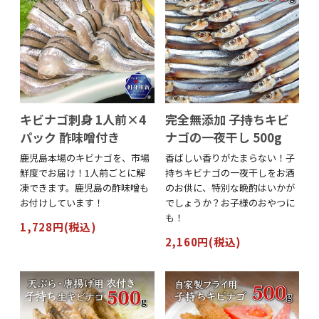
キビナゴ刺身 1人前×4
完全無添加 子持ちキビ
パック 酢味噌付き
ナゴの一夜干し 500g
鹿児島本場のキビナゴを、市場
香ばしい香りがたまらない！子
鮮度でお届け！1人前ごとに解
持ちキビナゴの一夜干しをお酒
凍できます。鹿児島の酢味噌も
のお供に、特別な晩酌はいかが
お付けしています！
でしょうか？お子様のおやつに
も！
1,728円(税込)
2,160円(税込)