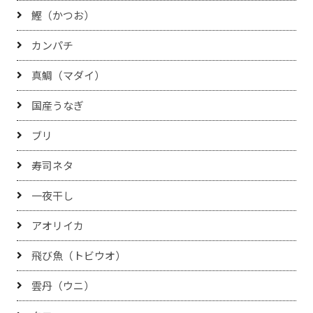
鰹（かつお）
カンパチ
真鯛（マダイ）
国産うなぎ
ブリ
寿司ネタ
一夜干し
アオリイカ
飛び魚（トビウオ）
雲丹（ウニ）