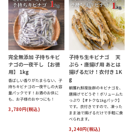
完全無添加 子持ちキビ
子持ち生キビナゴ 天
ナゴの一夜干し 【お徳
ぷら・唐揚げ用 あとは
用】 1kg
揚げるだけ！衣付き 1K
g
香ばしい香りがたまらない、子
持ちキビナゴの一夜干しの大容
朝獲れ鮮度抜群のキビナゴを、
量パックです！お酒のお供に
唐揚げでどうぞ！ボリュームた
も、お子様のおやつにも！
っぷり【オトクな1kgパック】
です。衣付きですので、凍った
3,780円(税込)
まま油で揚げるだけで手軽に食
べられます。
3,240円(税込)