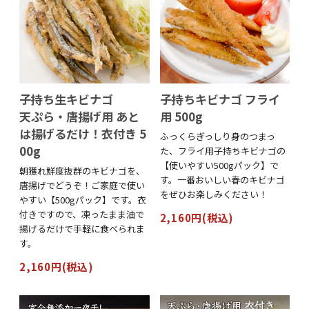
子持ち生キビナゴ
子持ちキビナゴ フライ
天ぷら・唐揚げ用 あと
用 500g
は揚げるだけ！衣付き 5
ふっくらぎっしり身のつまっ
00g
た、フライ用子持ちキビナゴの
【使いやすい500gパック】で
朝獲れ鮮度抜群のキビナゴを、
す。一番おいしい春のキビナゴ
唐揚げでどうぞ！ご家庭で使い
をぜひお楽しみください！
やすい【500gパック】です。衣
付きですので、凍ったまま油で
2,160円(税込)
揚げるだけで手軽に食べられま
す。
2,160円(税込)