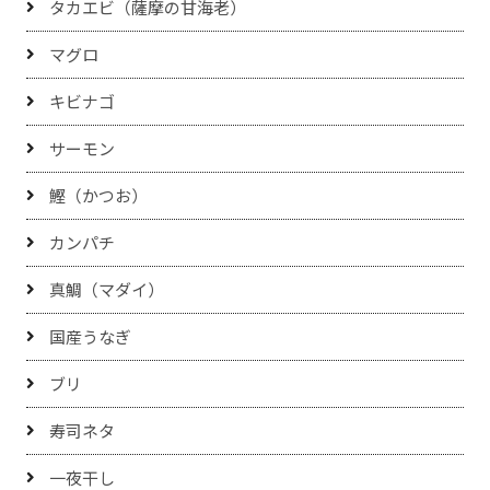
タカエビ（薩摩の甘海老）
マグロ
キビナゴ
サーモン
鰹（かつお）
カンパチ
真鯛（マダイ）
国産うなぎ
ブリ
寿司ネタ
一夜干し