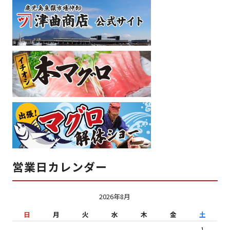
営業日カレンダー
2026年8月
日
月
火
水
木
金
土
1