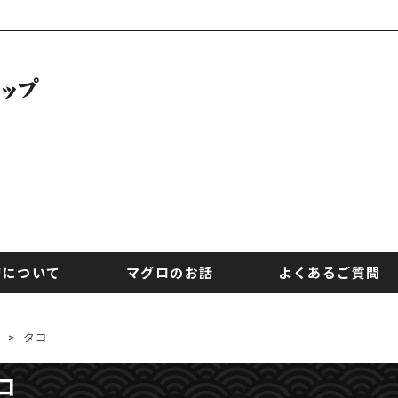
店について
マグロのお話
よくあるご質問
>
タコ
コ