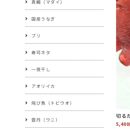
真鯛（マダイ）
国産うなぎ
ブリ
寿司ネタ
一夜干し
アオリイカ
飛び魚（トビウオ）
切る
雲丹（ウニ）
5,40