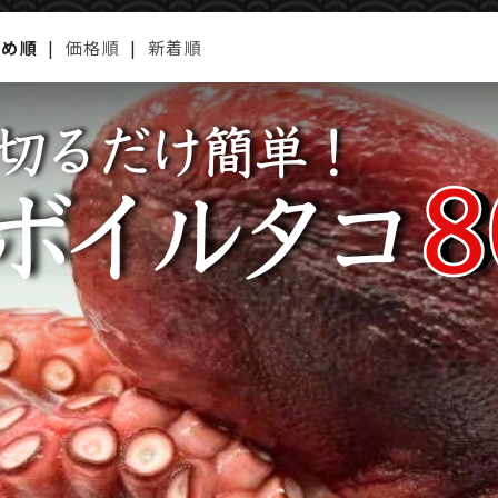
すめ順
|
価格順
|
新着順