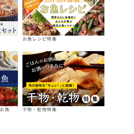
お魚レシピ特集
お魚
干物・乾物特集