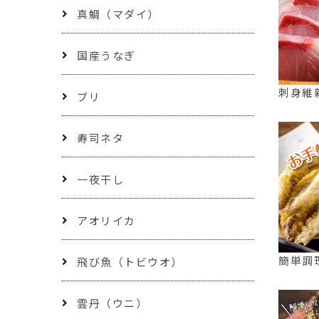
真鯛（マダイ）
国産うなぎ
刺身維
ブリ
寿司ネタ
一夜干し
アオリイカ
簡単調
飛び魚（トビウオ）
雲丹（ウニ）