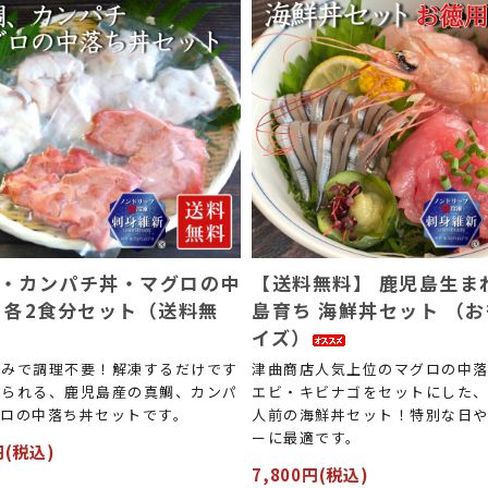
・カンパチ丼・マグロの中
【送料無料】 鹿児島生ま
 各2食分セット（送料無
島育ち 海鮮丼セット （
イズ）
済みで調理不要！解凍するだけです
津曲商店人気上位のマグロの中
べられる、鹿児島産の真鯛、カンパ
エビ・キビナゴをセットにした、1
グロの中落ち丼セットです。
人前の海鮮丼セット！特別な日や
ーに最適です。
円(税込)
7,800円(税込)