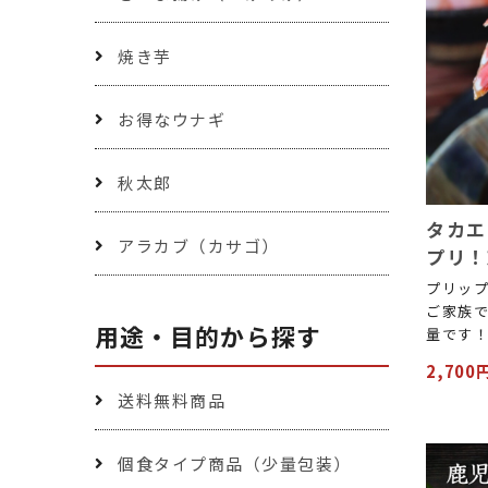
焼き芋
お得なウナギ
秋太郎
タカエ
アラカブ（カサゴ）
プリ！
プリップ
ご家族
用途・目的から探す
量です
2,700
送料無料商品
個食タイプ商品（少量包装）