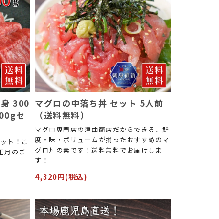
身 300
マグロの中落ち丼 セット 5人前
00gセ
（送料無料）
マグロ専門店の津曲商店だからできる、鮮
度・味・ボリュームが揃ったおすすめのマ
セット！こ
グロ丼の素です！送料無料でお届けしま
正月のご
す！
4,320円(税込)