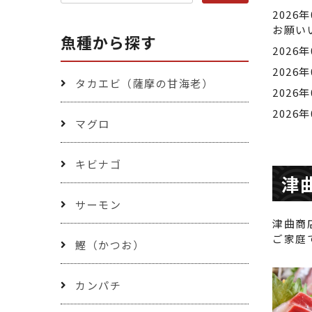
2026
お願い
魚種から探す
2026
2026
タカエビ（薩摩の甘海老）
2026
2026
マグロ
キビナゴ
津
サーモン
津曲商
ご家庭
鰹（かつお）
カンパチ