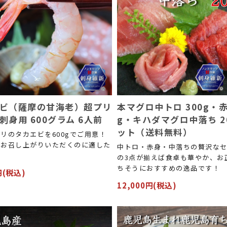
ビ（薩摩の甘海老）超プリ
本マグロ中トロ 300g・赤
刺身用 600グラム 6人前
g・キハダマグロ中落ち 2
ット（送料無料）
リのタカエビを600gでご用意！
でお召し上がりいただくのに適した
中トロ・赤身・中落ちの贅沢な
！
の3点が揃えば食卓も華やか、お
ちそうにおすすめの逸品です！
円(税込)
12,000円(税込)