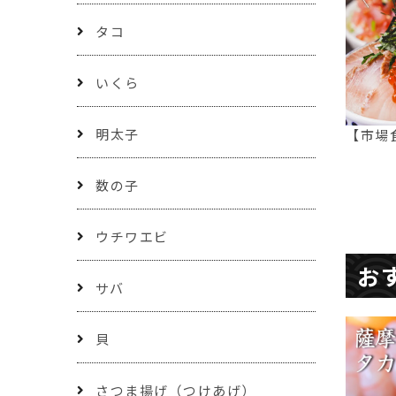
タコ
いくら
明太子
【市場
数の子
ウチワエビ
お
サバ
貝
さつま揚げ（つけあげ）