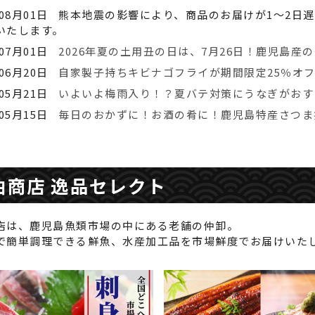
年08月01日
熊本地震の影響により、商品のお届けが1～2日
いたします。
年07月01日
2026年夏の土用丑の日は、7月26日！鹿児島産
年06月20日
自家製子持ちキビナゴフライが期間限定25％オ
年05月21日
いよいよ梅雨入り！？夏バテ対策にうなぎがおす
年05月15日
毎日のおかずに！お酒の肴に！鹿児島特産さつま
曲商店 逸品セレクト
店は、鹿児島魚類市場の中にある老舗の仲卸。
で簡単調理できる鮮魚、水産加工品を市場鮮度でお届けいた