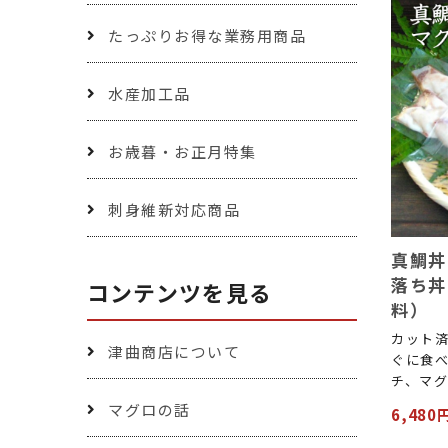
たっぷりお得な業務用商品
水産加工品
お歳暮・お正月特集
刺身維新対応商品
真鯛丼
落ち丼
コンテンツを見る
料）
カット
津曲商店について
ぐに食
チ、マ
マグロの話
6,480