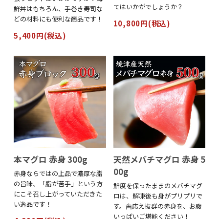
てはいかがでしょうか？
鮮丼はもちろん、手巻き寿司な
どの材料にも便利な商品です！
10,800円(税込)
5,400円(税込)
本マグロ 赤身 300g
天然メバチマグロ 赤身 5
00g
赤身ならではの上品で濃厚な脂
の旨味、「脂が苦手」という方
鮮度を保ったままのメバチマグ
にこそ召し上がっていただきた
ロは、解凍後も身がプリプリで
い逸品です！
す。歯応え抜群の赤身を、お腹
いっぱいご堪能ください！