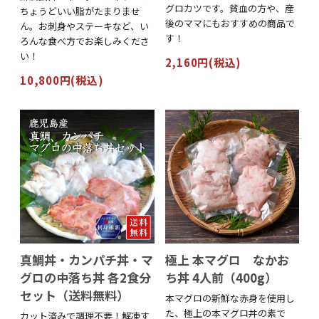
グロカツです。貧血の方や、産
ちょうどいい脂がたまりませ
後のママにもおすすめの商品で
ん。お刺身やステーキなど、い
す！
ろんな食べ方でお楽しみくださ
い！
2,160円(税込)
10,800円(税込)
真鯛丼・カンパチ丼・マ
極上 本マグロ なかお
グロの中落ち丼 各2食分
ち丼 4人前（400g）
セット（送料無料）
本マグロの新鮮な赤身を使用し
た、極上の本マグロ丼の素で
カット済みで調理不要！解凍す