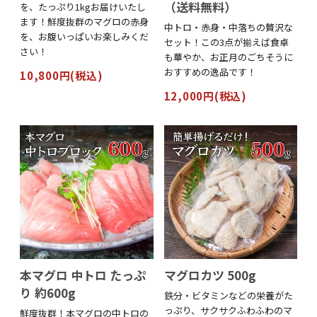
（送料無料）
を、たっぷり1kgお届けいたし
ます！鮮度抜群のマグロの赤身
中トロ・赤身・中落ちの贅沢な
を、お腹いっぱいお楽しみくだ
セット！この3点が揃えば食卓
さい！
も華やか、お正月のごちそうに
おすすめの逸品です！
10,800円(税込)
12,000円(税込)
本マグロ 中トロ たっぷ
マグロカツ 500g
り 約600g
鉄分・ビタミンなどの栄養がた
っぷり、サクサクふわふわのマ
鮮度抜群！本マグロの中トロの