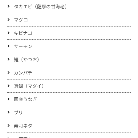
タカエビ（薩摩の甘海老）
マグロ
キビナゴ
サーモン
鰹（かつお）
カンパチ
真鯛（マダイ）
国産うなぎ
ブリ
寿司ネタ