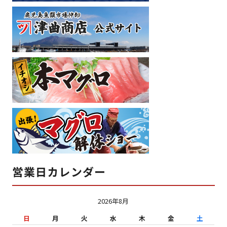
営業日カレンダー
2026年8月
日
月
火
水
木
金
土