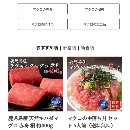
マグロの赤身
マグロの脳天
マグロのほほ肉
マグロの加工品
おすすめ順
|
価格順
|
新着順
鹿児島産 天然キハダマ
マグロの中落ち丼 セッ
グロ 赤身 柵 約400g
ト 5人前（送料無料）