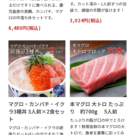
す。カット済み・1人前ずつの包
るだけですぐに食べられる、鹿
装で、調理の手間が省けます！
児島産の真鯛、カンパチ、マグ
ロの中落ち丼セットです。
3,024円(税込)
6,480円(税込)
マグロ・カンパチ・イク
本マグロ 大トロ たっぷ
ラ3種丼 3人前×2食セッ
り 約700g 5人前
ト
たっぷりの脂が口の中でとろけ
ます！鮮度抜群の本マグロの大
マグロ・カンパチ・イクラの欲
トロで、食卓を豪華に彩ってみ
張りセットはいかがですか？海