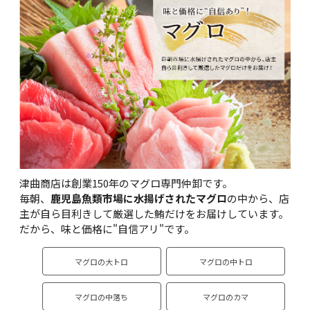
津曲商店は創業150年のマグロ専門仲卸です。
毎朝、
鹿児島魚類市場に水揚げされたマグロ
の中から、店
主が自ら目利きして厳選した鮪だけをお届けしています。
だから、味と価格に"自信アリ"です。
マグロの大トロ
マグロの中トロ
マグロの中落ち
マグロのカマ