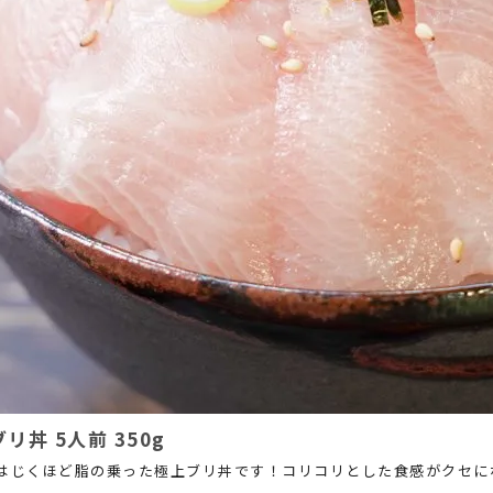
リ丼 5人前 350g
はじくほど脂の乗った極上ブリ丼です！コリコリとした食感がクセに