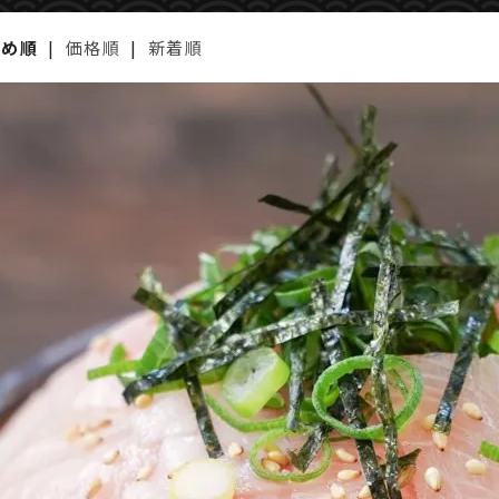
すめ順
|
価格順
|
新着順