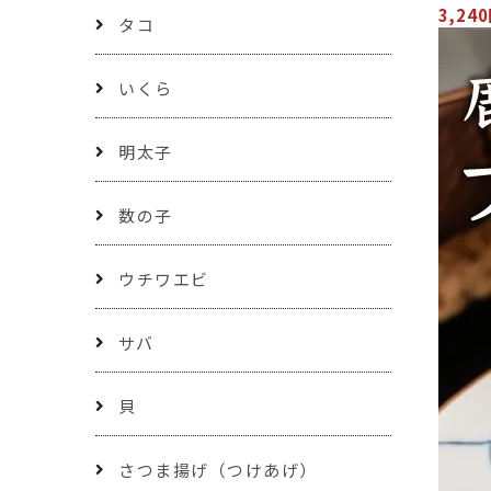
3,24
タコ
いくら
明太子
数の子
ウチワエビ
サバ
貝
さつま揚げ（つけあげ）