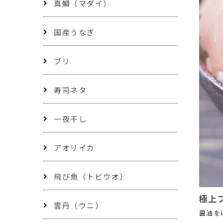
真鯛（マダイ）
国産うなぎ
ブリ
寿司ネタ
一夜干し
アオリイカ
飛び魚（トビウオ）
極上ブ
雲丹（ウニ）
醤油を