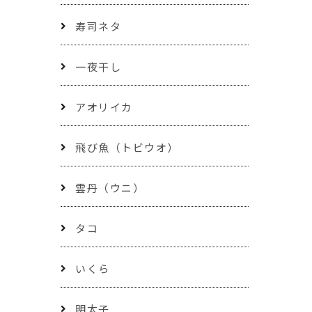
寿司ネタ
一夜干し
アオリイカ
飛び魚（トビウオ）
雲丹（ウニ）
タコ
いくら
明太子