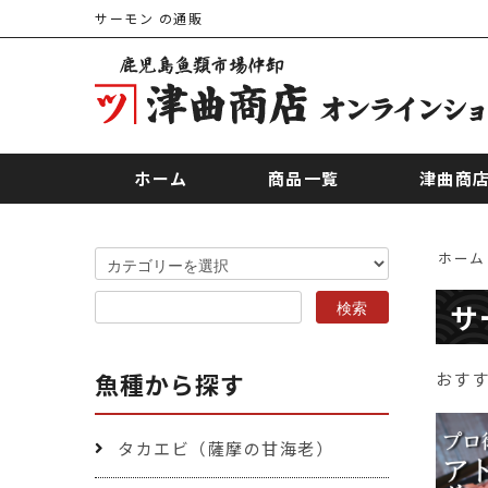
サーモン の通販
ホーム
商品一覧
津曲商
ホーム
サ
魚種から探す
おす
タカエビ（薩摩の甘海老）