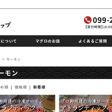
店について
マグロのお話
よくあるご質問
>
サーモン
ーモン
すめ順
|
価格順
|
新着順