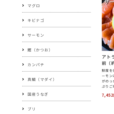
マグロ
キビナゴ
サーモン
鰹（かつお）
アト
前（約
カンパチ
鮮度を
ーモン
真鯛（マダイ）
がのっ
ぷりご
国産うなぎ
7,45
ブリ