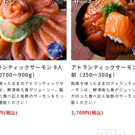
ランティックサーモン 9人
アトランティックサーモン
700～900g）
前（250～300g）
保ったままのアトランティックサ
鮮度を保ったままのアトランテ
は、解凍後も身がジューシー。脂
ーモンは、解凍後も身がジュー
た食べ応え抜群のサーモンをたっ
がのった食べ応え抜群のサーモ
堪能ください！
能ください！
2円(税込)
2,700円(税込)
<
1
>