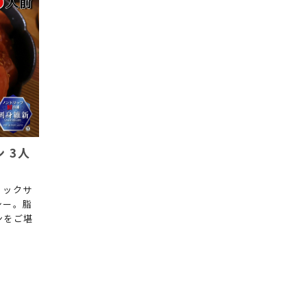
 3人
ィックサ
シー。脂
ンをご堪