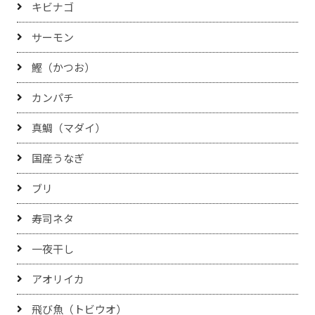
キビナゴ
サーモン
鰹（かつお）
カンパチ
真鯛（マダイ）
国産うなぎ
ブリ
寿司ネタ
一夜干し
アオリイカ
飛び魚（トビウオ）