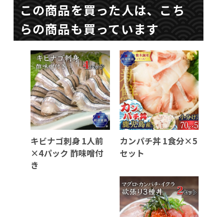
この商品を買った人は、こち
らの商品も買っています
キビナゴ刺身 1人前
カンパチ丼 1食分×5
×4パック 酢味噌付
セット
き