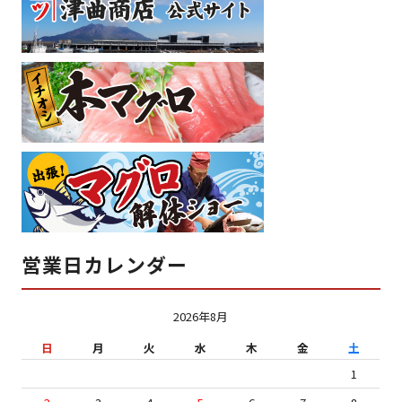
営業日カレンダー
2026年8月
日
月
火
水
木
金
土
1