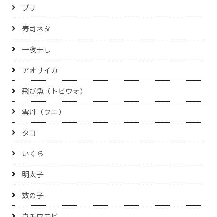
ブリ
寿司ネタ
一夜干し
アオリイカ
飛び魚（トビウオ）
雲丹（ウニ）
タコ
いくら
明太子
数の子
ウチワエビ