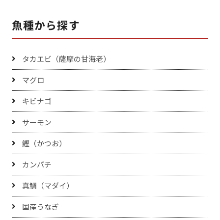
魚種から探す
タカエビ（薩摩の甘海老）
マグロ
キビナゴ
サーモン
鰹（かつお）
カンパチ
真鯛（マダイ）
国産うなぎ