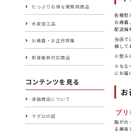
たっぷりお得な業務用商品
各種熨
お歳暮
水産加工品
配送備
当店で
お歳暮・お正月特集
梱して
※熨斗
刺身維新対応商品
※なる
にお届
コンテンツを見る
お
津曲商店について
ブリ
マグロの話
脂がの
る美味