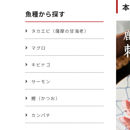
魚種から探す
タカエビ（薩摩の甘海老）
マグロ
キビナゴ
サーモン
鰹（かつお）
カンパチ