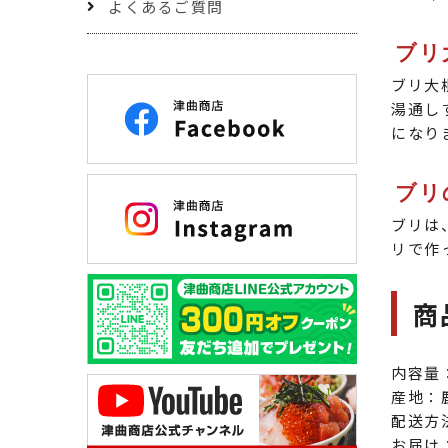
よくあるご質問
ブリ
ブリ大
湯通し
になり
ブリ
ブリは
リで作
商
内容量
産地：
配送方
お届け