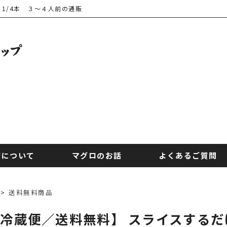
 1/4本 ３～４人前の通販
店について
マグロのお話
よくあるご質問
>
送料無料商品
冷蔵便／送料無料】 スライスするだけ