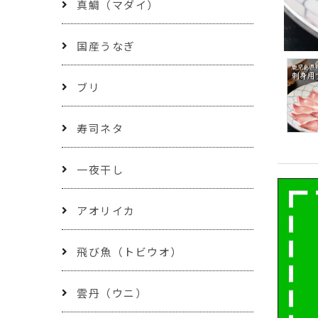
真鯛（マダイ）
国産うなぎ
ブリ
寿司ネタ
一夜干し
アオリイカ
飛び魚（トビウオ）
雲丹（ウニ）