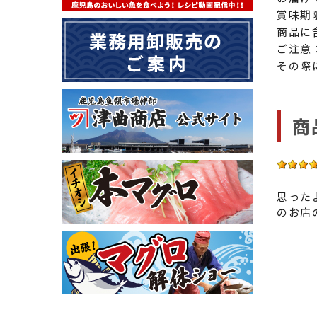
賞味期
商品に
ご注意
その際
商
思った
のお店