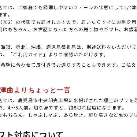
店では、ご家庭でも調理しやすいフィーレの状態にして1/4本
ます。
（※2）の状態でお届けしますので、届いたらすぐにお刺身用
用はもちろん、お世話になった方への贈り物やギフト、お歳
。
北海道、東北、沖縄、鹿児島県離島は、別途送料をいただいて
は、「
ご利用ガイド
」よりご確認いただけます。
ご希望に合わせて皮付きでお送りすることもできます。ご注
。
 津曲よりちょっと一言
店では、鹿児島市中央卸売市場に水揚げされた極上のブリを
で、4～5人前。切り身ですと、約8切れ程度になります。
はもちろん、しゃぶしゃぶ、あら炊き、照り焼きなど旬のブ
フト対応について