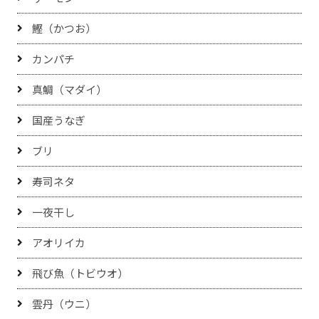
鰹（かつお）
カンパチ
真鯛（マダイ）
国産うなぎ
ブリ
寿司ネタ
一夜干し
アオリイカ
飛び魚（トビウオ）
雲丹（ウニ）