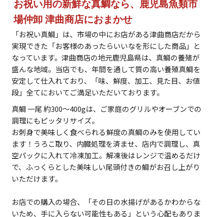
お祝い用の新鮮な真鯛なら、鹿児島魚類市
場仲卸 津曲商店におまかせ
「お祝い真鯛」は、市場の中にお店がある津曲商店だから
実現できた「お客様のあったらいいなを形にした商品」と
なっています。津曲商店の地元鹿児島県は、真鯛の養殖が
盛んな地域。当店でも、年間を通して質の高い養殖真鯛を
安定して仕入れており、「味、鮮度、加工、見た目、お値
段」全てにおいてご満足いただいております。
真鯛 一尾 約300～400gは、ご家庭のグリルやオーブンでの
調理にもピッタリサイズ。
お刺身で美味しく食べられる鮮度の真鯛のみを使用してい
ます！うろこ取り、内臓処理を済ませ、店内で調理し、真
空パックに入れて冷凍加工。解凍後はレンジで温めるだけ
で、ふっくらとした美味しい尾頭付きの鯛がお召し上がり
いただけます。
お店での購入の場合、「その日の水揚げがあるかわからな
いため、手に入らない可能性もある」という心配もありま