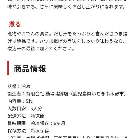
味が引き立ち、さらに美味しくお召し上がりになれます。
煮る
煮物やおでんの具に。だし汁をたっぷりと含んださつま揚
げは絶品です。さつま揚げの旨味をしっかり味わうなら、
煮込みの最後に加えてください。
商品情報
状態：冷凍
製造者：有限会社 勘場蒲鉾店（鹿児島県いちき串木野市）
内容量：5枚
人数目安：5人分
配送方法：冷凍便
賞味期限：冷凍保存で6ヶ月
保存方法：冷凍保存
ご注意：水揚げ状況・天候不良等によりご用意できない場