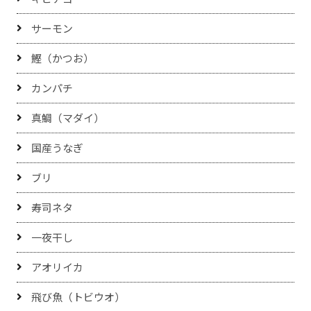
サーモン
鰹（かつお）
カンパチ
真鯛（マダイ）
国産うなぎ
ブリ
寿司ネタ
一夜干し
アオリイカ
飛び魚（トビウオ）