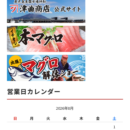
営業日カレンダー
2026年8月
日
月
火
水
木
金
土
1