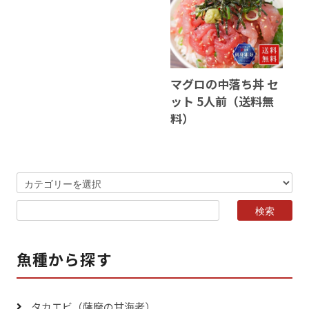
マグロの中落ち丼 セ
ット 5人前（送料無
料）
魚種から探す
タカエビ（薩摩の甘海老）