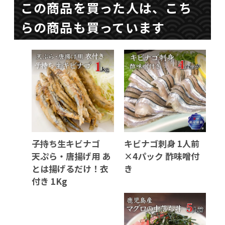
この商品を買った人は、こち
らの商品も買っています
子持ち生キビナゴ
キビナゴ刺身 1人前
天ぷら・唐揚げ用 あ
×4パック 酢味噌付
とは揚げるだけ！衣
き
付き 1Kg