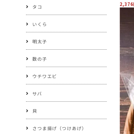
2,37
タコ
いくら
明太子
数の子
ウチワエビ
サバ
貝
さつま揚げ（つけあげ）