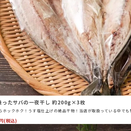
乗ったサバの一夜干し 約200g×3枚
らホックホク！うす塩仕上げの絶品干物！当店が取扱っている中でも
0円(税込)