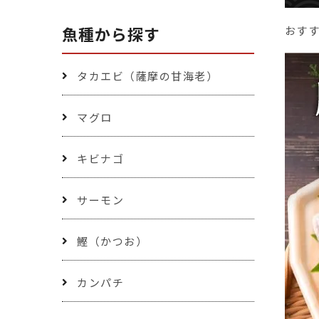
魚種から探す
おす
タカエビ（薩摩の甘海老）
マグロ
キビナゴ
サーモン
鰹（かつお）
カンパチ