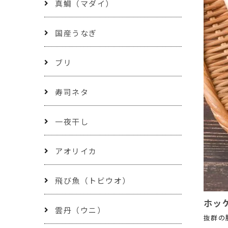
真鯛（マダイ）
国産うなぎ
ブリ
寿司ネタ
一夜干し
アオリイカ
飛び魚（トビウオ）
ホッ
雲丹（ウニ）
抜群の