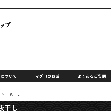
店について
マグロのお話
よくあるご質問
>
一夜干し
夜干し