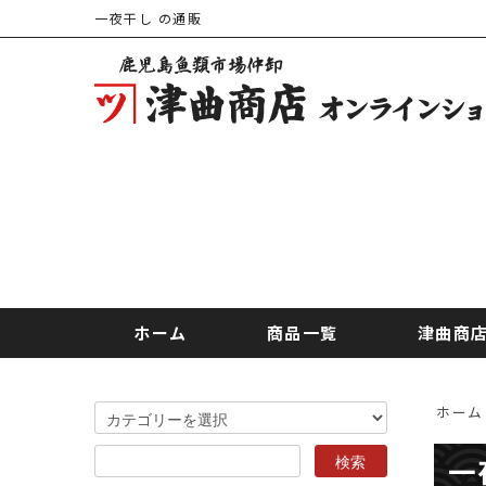
一夜干し の通販
ホーム
商品一覧
津曲商
ホーム
一