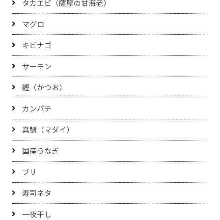
タカエビ（薩摩の甘海老）
マグロ
キビナゴ
サーモン
鰹（かつお）
カンパチ
真鯛（マダイ）
国産うなぎ
ブリ
寿司ネタ
一夜干し