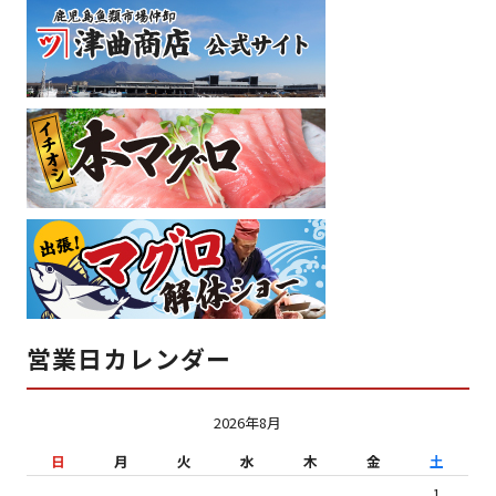
営業日カレンダー
2026年8月
日
月
火
水
木
金
土
1