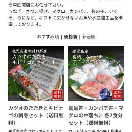
ら津曲商店にお任せ下さい。
うなぎ、さつま揚げ、マグロ、カンパチ、数の子、いく
ら、うになど、ギフトに欠かせないお魚や水産加工品を準
備しております。
おすすめ順
|
価格順
|
新着順
カツオのたたきとキビナ
真鯛丼・カンパチ丼・マ
ゴの刺身セット（送料無
グロの中落ち丼 各2食分
料）
セット（送料無料）
鹿児島特産のカツオをたたきと
カット済みで調理不要！解凍す