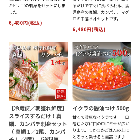
キビナゴの刺身をセットにしま
るだけですぐに食べられる、鹿
した。
児島産の真鯛、カンパチ、マグ
ロの中落ち丼セットです。
6,480円(税込)
6,480円(税込)
【冷蔵便／朝獲れ鮮度】
イクラの醤油つけ 500g
スライスするだけ！真
甘くて濃厚なイクラです。一口
鯛、カンパチ刺身セット
噛むたびに口の中に幸せが広が
ります。ほかほかごはんの上に
（ 真鯛 1／2尾、カンパ
とろっと乗せると最高です♪
チ 1／4尾）（送料無