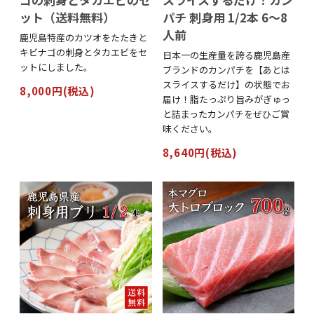
ット（送料無料）
パチ 刺身用 1/2本 6～8
人前
鹿児島特産のカツオをたたきと
キビナゴの刺身とタカエビをセ
日本一の生産量を誇る鹿児島産
ットにしました。
ブランドのカンパチを【あとは
スライスするだけ】の状態でお
8,000円(税込)
届け！脂たっぷり旨みがぎゅっ
と詰まったカンパチをぜひご賞
味ください。
8,640円(税込)