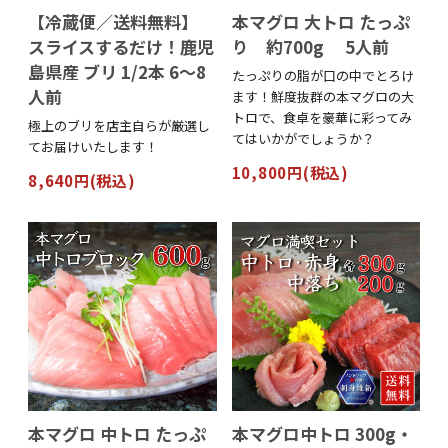
【冷蔵便／送料無料】
本マグロ 大トロ たっぷ
スライスするだけ！鹿児
り 約700g 5人前
島県産 ブリ 1/2本 6～8
たっぷりの脂が口の中でとろけ
人前
ます！鮮度抜群の本マグロの大
トロで、食卓を豪華に彩ってみ
極上のブリを店主自らが厳選し
てはいかがでしょうか？
てお届けいたします！
10,800円(税込)
8,640円(税込)
本マグロ 中トロ たっぷ
本マグロ中トロ 300g・