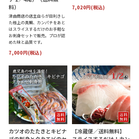
料）
7,020円(税込)
津曲商店の店主自らが目利きし
た極上の真鯛、カンパチをあと
はスライスするだけのお手軽な
お刺身セットで販売。プロが認
めた味と品質です。
7,000円(税込)
カツオのたたきとキビナ
【冷蔵便／送料無料】
ゴの刺身とタカエビのセ
スライスするだけ！カン