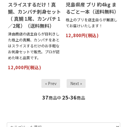
スライスするだけ！真
児島県産 ブリ 約4kg ま
鯛、カンパチ刺身セット
るごと一本（送料無料）
（ 真鯛 1尾、カンパチ 1
極上のブリを店主自らが厳選し
／2尾）（送料無料）
てお届けいたします！
津曲商店の店主自らが目利きし
12,800円(税込)
た極上の真鯛、カンパチをあと
はスライスするだけのお手軽な
お刺身セットで販売。プロが認
めた味と品質です。
12,000円(税込)
« Prev
Next »
37
25-36
商品中
商品