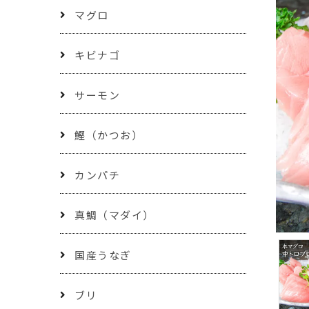
マグロ
キビナゴ
サーモン
鰹（かつお）
カンパチ
真鯛（マダイ）
国産うなぎ
ブリ