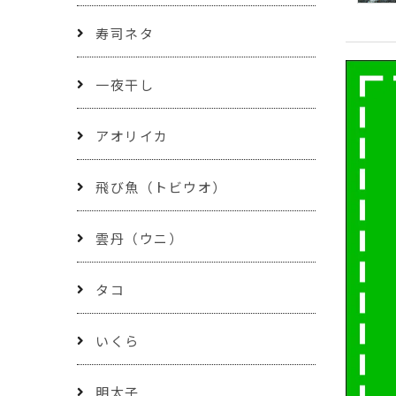
寿司ネタ
一夜干し
アオリイカ
飛び魚（トビウオ）
雲丹（ウニ）
タコ
いくら
明太子