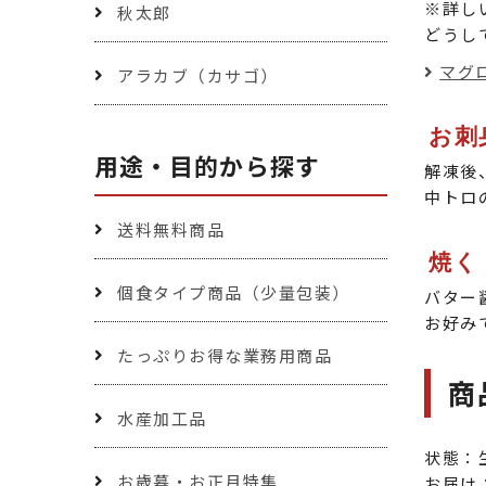
※詳し
秋太郎
どうし
マグ
アラカブ（カサゴ）
お刺
用途・目的から探す
解凍後
中トロ
送料無料商品
焼く
個食タイプ商品（少量包装）
バター
お好み
たっぷりお得な業務用商品
商
水産加工品
状態：
お歳暮・お正月特集
お届け