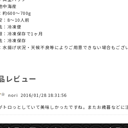
地中海産
約600～700g
安：8～10人前
法：冷凍便
限：冷凍保存で1ヶ月
法：冷凍保存
：水揚げ状況・天候不良等によりご用意できない場合もござ
。
品レビュー
nori
2016/01/28 18:31:56
がトロっとしていて美味しかったですね。またお歳暮などに