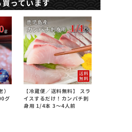
も買っています
老）
【冷蔵便／送料無料】 スラ
00グ
イスするだけ！カンパチ刺
身用 1/4本 3～4人前