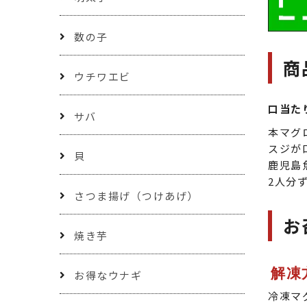
数の子
商
ウチワエビ
口当た
サバ
本マグ
スジが
貝
鹿児島
2人分
さつま揚げ（つけあげ）
お
焼き芋
解凍
お得なウナギ
冷凍マ