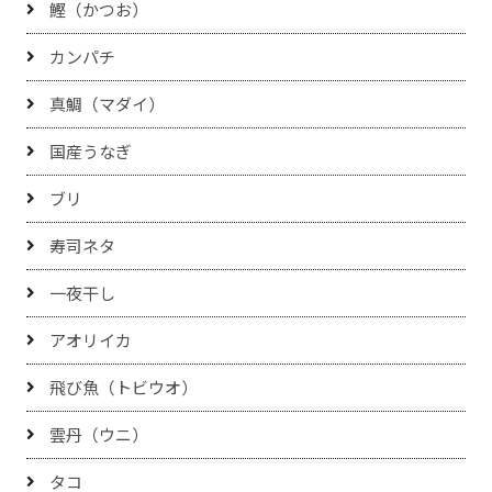
鰹（かつお）
カンパチ
真鯛（マダイ）
国産うなぎ
ブリ
寿司ネタ
一夜干し
アオリイカ
飛び魚（トビウオ）
雲丹（ウニ）
タコ