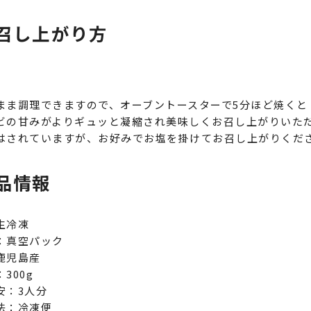
召し上がり方
まま調理できますので、オーブントースターで5分ほど焼くと
ビの甘みがよりギュッと凝縮され美味しくお召し上がりいた
はされていますが、お好みでお塩を掛けてお召し上がりくだ
品情報
生冷凍
：真空パック
鹿児島産
300g
安：3人分
法：冷凍便