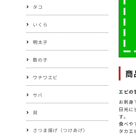
タコ
いくら
明太子
数の子
商
ウチワエビ
エビの
サバ
お刺身
日光に
貝
す。
食べや
さつま揚げ（つけあげ）
タカエ