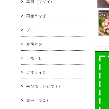
真鯛（マダイ）
国産うなぎ
ブリ
寿司ネタ
一夜干し
アオリイカ
飛び魚（トビウオ）
雲丹（ウニ）