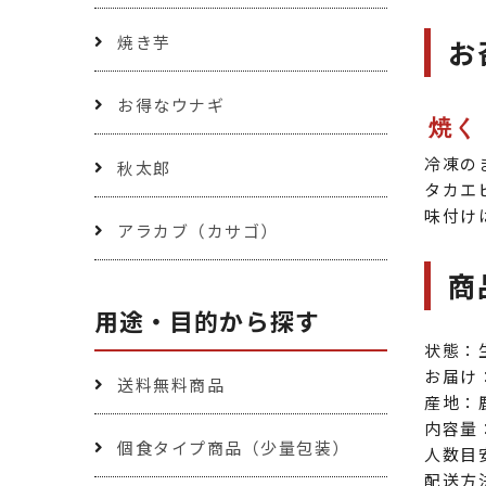
焼き芋
お
お得なウナギ
焼く
冷凍の
秋太郎
タカエ
味付け
アラカブ（カサゴ）
商
用途・目的から探す
状態：
お届け
送料無料商品
産地：
内容量：
個食タイプ商品（少量包装）
人数目
配送方