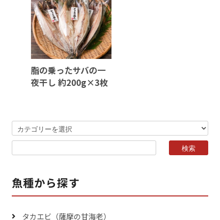
脂の乗ったサバの一
夜干し 約200g×3枚
魚種から探す
タカエビ（薩摩の甘海老）