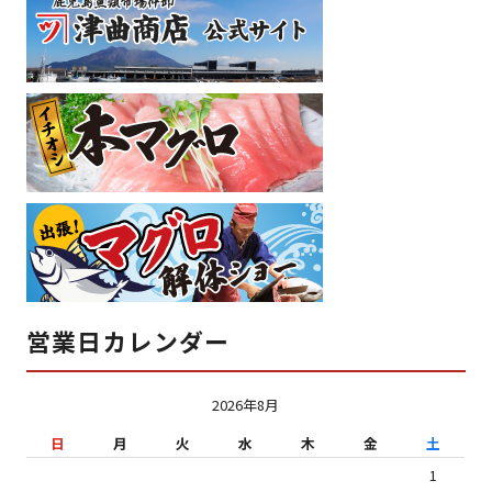
営業日カレンダー
2026年8月
日
月
火
水
木
金
土
1