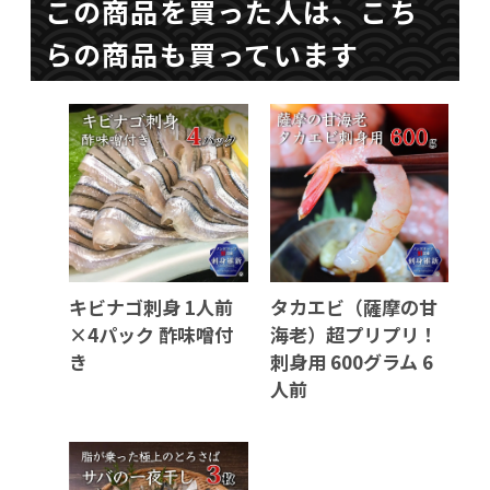
この商品を買った人は、こち
らの商品も買っています
キビナゴ刺身 1人前
タカエビ（薩摩の甘
×4パック 酢味噌付
海老）超プリプリ！
き
刺身用 600グラム 6
人前