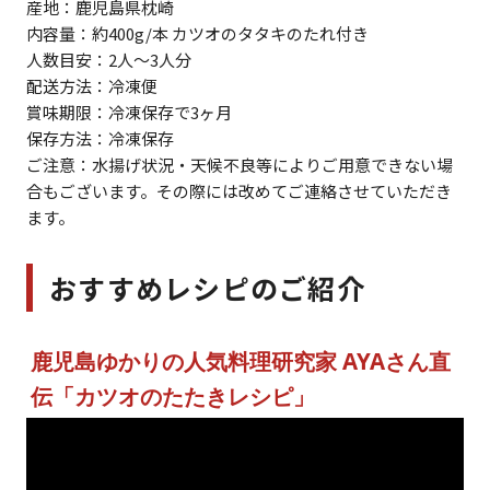
産地：鹿児島県枕崎
内容量：約400g/本 カツオのタタキのたれ付き
人数目安：2人～3人分
配送方法：冷凍便
賞味期限：冷凍保存で3ヶ月
保存方法：冷凍保存
ご注意：水揚げ状況・天候不良等によりご用意できない場
合もございます。その際には改めてご連絡させていただき
ます。
おすすめレシピのご紹介
鹿児島ゆかりの人気料理研究家 AYAさん直
伝「カツオのたたきレシピ」