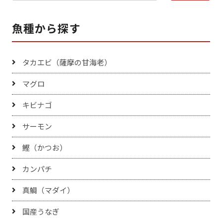
魚種から探す
タカエビ（薩摩の甘海老）
マグロ
キビナゴ
サーモン
鰹（かつお）
カンパチ
真鯛（マダイ）
国産うなぎ