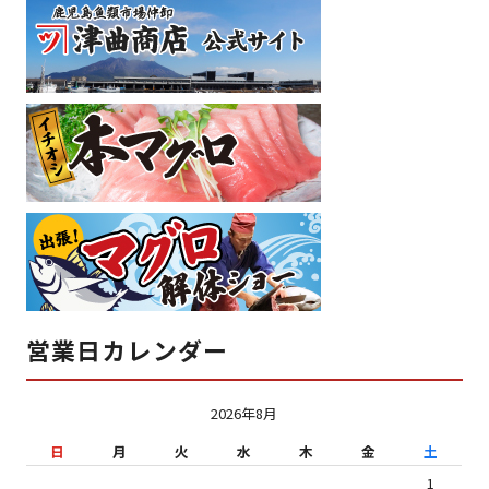
営業日カレンダー
2026年8月
日
月
火
水
木
金
土
1