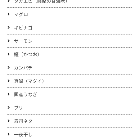
タカエビ（薩摩の甘海老）
マグロ
キビナゴ
サーモン
鰹（かつお）
カンパチ
真鯛（マダイ）
国産うなぎ
ブリ
寿司ネタ
一夜干し