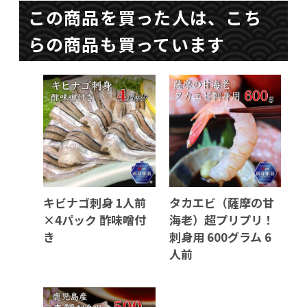
この商品を買った人は、こち
らの商品も買っています
キビナゴ刺身 1人前
タカエビ（薩摩の甘
×4パック 酢味噌付
海老）超プリプリ！
き
刺身用 600グラム 6
人前