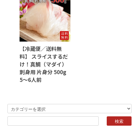
【冷蔵便／送料無
料】 スライスするだ
け！真鯛（マダイ）
刺身用 片身分 500g
5～6人前