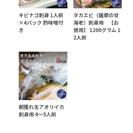
キビナゴ刺身 1人前
タカエビ（薩摩の甘
×4パック 酢味噌付
海老）刺身用 【お
き
徳用】 1200グラム 1
2人前
朝獲れ生アオリイカ
刺身用 4～5人前