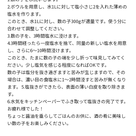
2.ボウルを用意し、水1Lに対して塩小さじ2を入れた薄めの
塩水を作ります。
このとき、水1Lに対し、数の子300gが適量です。使う分に
合わせて調整してください。
3.数の子を、3時間塩水に浸けます。
4.3時間経ったら一度塩水を捨て、同量の新しい塩水を用意
し、さらに6～10時間浸けます。
このとき、たまに数の子の端を少し折って味見してみてく
ださい。少し塩気を感じる程度になればOKです。
数の子は塩分を抜き過ぎますと苦みが生じますので、その
場合は、濃い目の食塩水に1～2時間浸すと苦みが無くなり
ます。 5.塩抜きができたら、表面の薄い白皮を取り除きま
す。
6.水気をキッチンペーパーでふき取って塩抜きの完了です。
お疲れ様でした！
ちょっと醤油を垂らしてごはんのお供に、酒の肴に美味し
い数の子をお楽しみください。