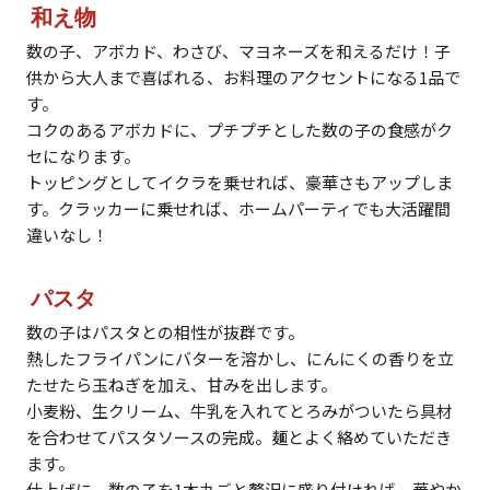
和え物
数の子、アボカド、わさび、マヨネーズを和えるだけ！子
供から大人まで喜ばれる、お料理のアクセントになる1品で
す。
コクのあるアボカドに、プチプチとした数の子の食感がク
セになります。
トッピングとしてイクラを乗せれば、豪華さもアップしま
す。クラッカーに乗せれば、ホームパーティでも大活躍間
違いなし！
パスタ
数の子はパスタとの相性が抜群です。
熱したフライパンにバターを溶かし、にんにくの香りを立
たせたら玉ねぎを加え、甘みを出します。
小麦粉、生クリーム、牛乳を入れてとろみがついたら具材
を合わせてパスタソースの完成。麺とよく絡めていただき
ます。
仕上げに、数の子を1本丸ごと贅沢に盛り付ければ、華やか