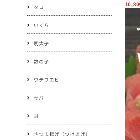
10,8
タコ
いくら
明太子
数の子
ウチワエビ
サバ
貝
さつま揚げ（つけあげ）