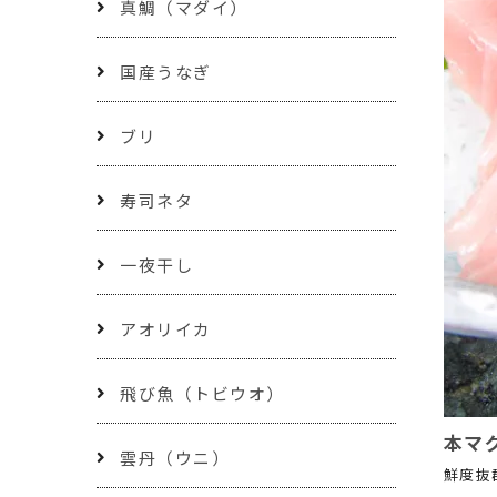
真鯛（マダイ）
国産うなぎ
ブリ
寿司ネタ
一夜干し
アオリイカ
飛び魚（トビウオ）
本マグ
雲丹（ウニ）
鮮度抜