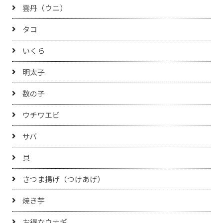
雲丹（ウニ）
タコ
いくら
明太子
数の子
ウチワエビ
サバ
貝
さつま揚げ（つけあげ）
焼き芋
お得なウナギ