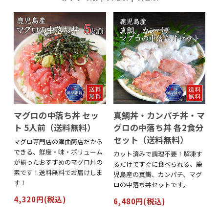
マグロの中落ち丼 セッ
真鯛丼・カンパチ丼・マ
ト 5人前（送料無料）
グロの中落ち丼 各2食分
セット（送料無料）
マグロ専門店の津曲商店だから
できる、鮮度・味・ボリューム
カット済みで調理不要！解凍す
が揃ったおすすめのマグロ丼の
るだけですぐに食べられる、鹿
素です！送料無料でお届けしま
児島産の真鯛、カンパチ、マグ
す！
ロの中落ち丼セットです。
4,320円(税込)
6,480円(税込)