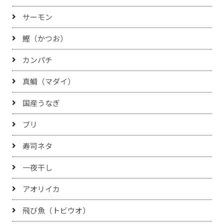
サーモン
鰹（かつお）
カンパチ
真鯛（マダイ）
国産うなぎ
ブリ
寿司ネタ
一夜干し
アオリイカ
飛び魚（トビウオ）