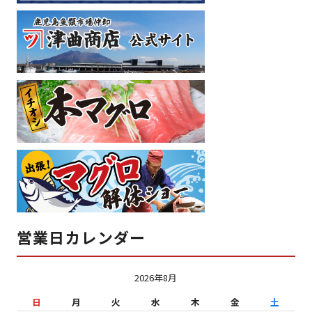
営業日カレンダー
2026年8月
日
月
火
水
木
金
土