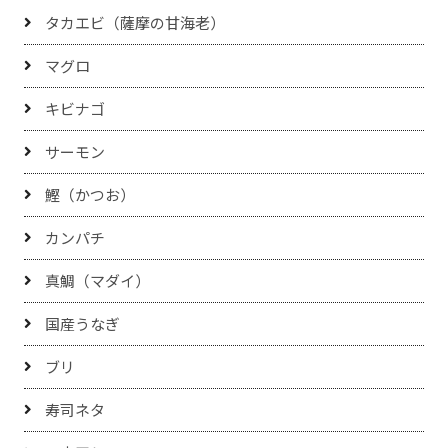
タカエビ（薩摩の甘海老）
マグロ
キビナゴ
サーモン
鰹（かつお）
カンパチ
真鯛（マダイ）
国産うなぎ
ブリ
寿司ネタ