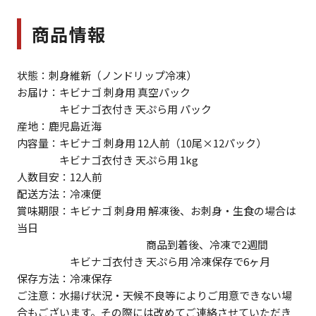
商品情報
状態：刺身維新（ノンドリップ冷凍）
お届け：キビナゴ 刺身用 真空パック
キビナゴ衣付き 天ぷら用 パック
産地：鹿児島近海
内容量：キビナゴ 刺身用 12人前（10尾×12パック）
キビナゴ衣付き 天ぷら用 1kg
人数目安：12人前
配送方法：冷凍便
賞味期限：キビナゴ 刺身用 解凍後、お刺身・生食の場合は
当日
商品到着後、冷凍で2週間
キビナゴ衣付き 天ぷら用 冷凍保存で6ヶ月
保存方法：冷凍保存
ご注意：水揚げ状況・天候不良等によりご用意できない場
合もございます。その際には改めてご連絡させていただき