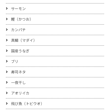
サーモン
鰹（かつお）
カンパチ
真鯛（マダイ）
国産うなぎ
ブリ
寿司ネタ
一夜干し
アオリイカ
飛び魚（トビウオ）