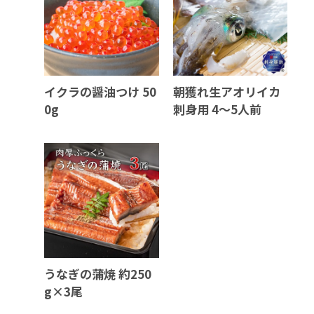
イクラの醤油つけ 50
朝獲れ生アオリイカ
0g
刺身用 4～5人前
うなぎの蒲焼 約250
g×3尾