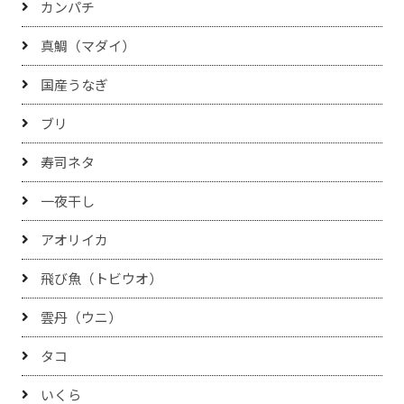
カンパチ
真鯛（マダイ）
国産うなぎ
ブリ
寿司ネタ
一夜干し
アオリイカ
飛び魚（トビウオ）
雲丹（ウニ）
タコ
いくら