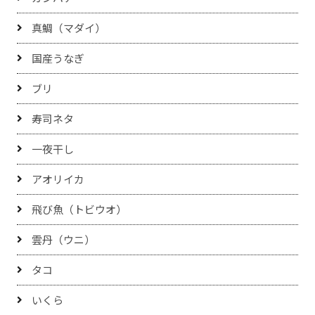
真鯛（マダイ）
国産うなぎ
ブリ
寿司ネタ
一夜干し
アオリイカ
飛び魚（トビウオ）
雲丹（ウニ）
タコ
いくら