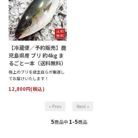
【冷蔵便／予約販売】鹿
児島県産 ブリ 約4kg ま
るごと一本（送料無料）
極上のブリを店主自らが厳選し
てお届けいたします！
12,800円(税込)
« Prev
Next »
5
1-5
商品中
商品