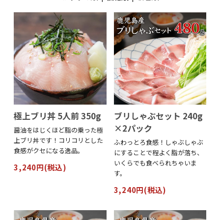
極上ブリ丼 5人前 350g
ブリしゃぶセット 240g
×2パック
醤油をはじくほど脂の乗った極
上ブリ丼です！コリコリとした
ふわっとろ食感！しゃぶしゃぶ
食感がクセになる逸品。
にすることで程よく脂が落ち、
いくらでも食べられちゃいま
3,240円(税込)
す。
3,240円(税込)