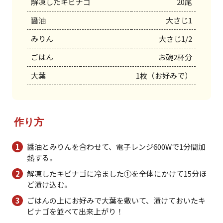
解凍したキビナゴ
20尾
醤油
大さじ1
みりん
大さじ1/2
ごはん
お碗2杯分
大葉
1枚（お好みで）
作り方
醤油とみりんを合わせて、電子レンジ600Wで1分間加
熱する。
解凍したキビナゴに冷ました①を全体にかけて15分ほ
ど漬け込む。
ごはんの上にお好みで大葉を敷いて、漬けておいたキ
ビナゴを並べて出来上がり！