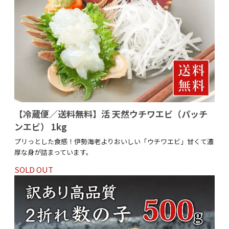
【冷蔵便／送料無料】活 天然ウチワエビ（パッチ
ンエビ） 1kg
プリっとした食感！伊勢海老よりおいしい「ウチワエビ」甘くて濃
厚な身が詰まっています。
SOLD OUT