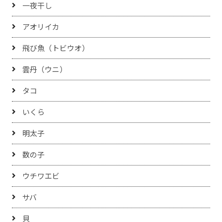
一夜干し
アオリイカ
飛び魚（トビウオ）
雲丹（ウニ）
タコ
いくら
明太子
数の子
ウチワエビ
サバ
貝