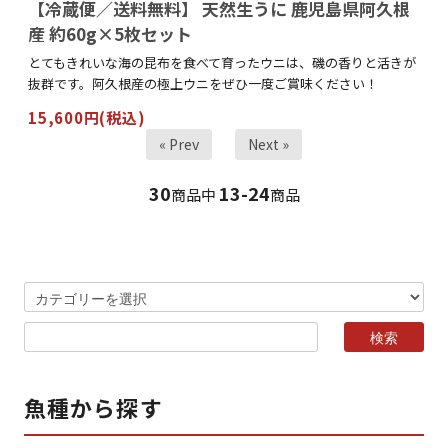
【冷蔵便／送料無料】 天然生うに 鹿児島県阿久根
産 約60g×5枚セット
とてもきれいな海の昆布を食べて育ったウニは、磯の香りと活きが
抜群です。阿久根産の極上ウニをぜひ一度ご賞味ください！
15,600円(税込)
« Prev
Next »
30
13-24
商品中
商品
魚種から探す