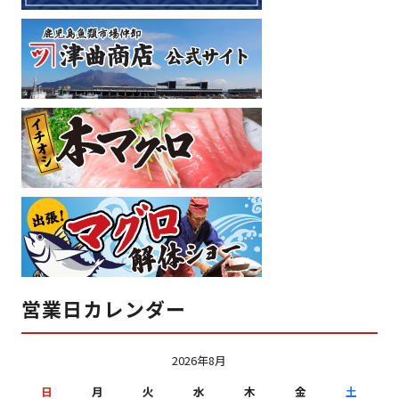
営業日カレンダー
2026年8月
日
月
火
水
木
金
土