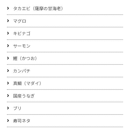
タカエビ（薩摩の甘海老）
マグロ
キビナゴ
サーモン
鰹（かつお）
カンパチ
真鯛（マダイ）
国産うなぎ
ブリ
寿司ネタ