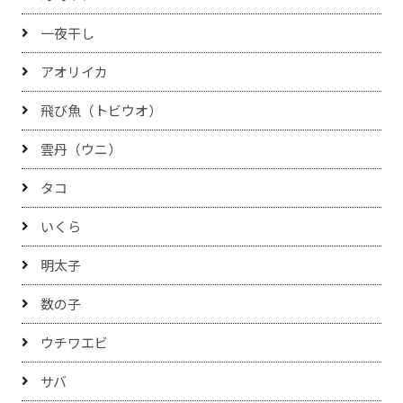
一夜干し
アオリイカ
飛び魚（トビウオ）
雲丹（ウニ）
タコ
いくら
明太子
数の子
ウチワエビ
サバ