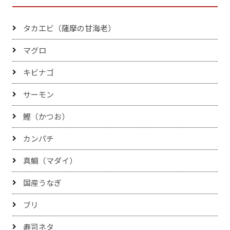
タカエビ（薩摩の甘海老）
マグロ
キビナゴ
サーモン
鰹（かつお）
カンパチ
真鯛（マダイ）
国産うなぎ
ブリ
寿司ネタ