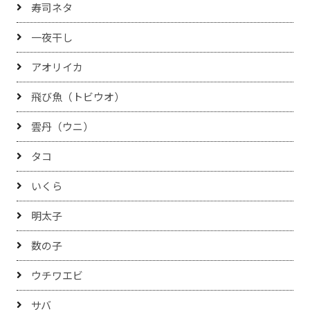
寿司ネタ
一夜干し
アオリイカ
飛び魚（トビウオ）
雲丹（ウニ）
タコ
いくら
明太子
数の子
ウチワエビ
サバ