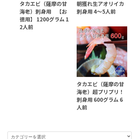
タカエビ（薩摩の甘
朝獲れ生アオリイカ
海老）刺身用 【お
刺身用 4～5人前
徳用】 1200グラム 1
2人前
タカエビ（薩摩の甘
海老）超プリプリ！
刺身用 600グラム 6
人前