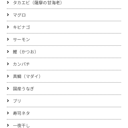
タカエビ（薩摩の甘海老）
マグロ
キビナゴ
サーモン
鰹（かつお）
カンパチ
真鯛（マダイ）
国産うなぎ
ブリ
寿司ネタ
一夜干し