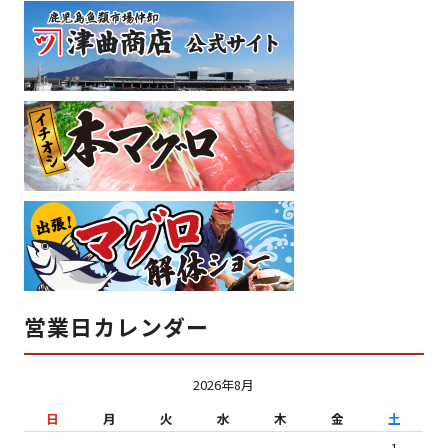
営業日カレンダー
2026年8月
日
月
火
水
木
金
土
1