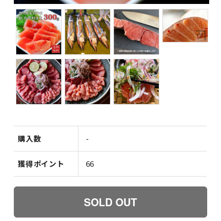
購入数
-
獲得ポイント
66