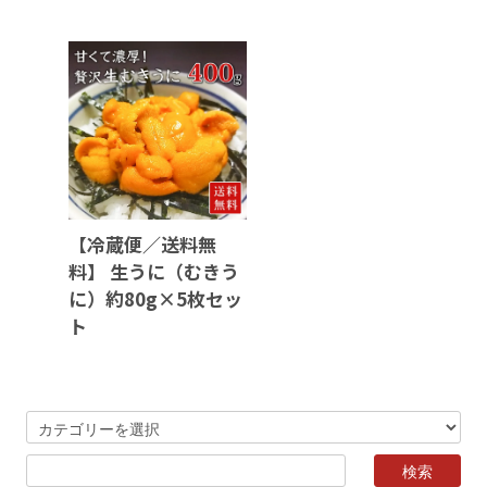
【冷蔵便／送料無
料】 生うに（むきう
に）約80g×5枚セッ
ト