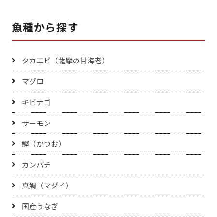
魚種から探す
タカエビ（薩摩の甘海老）
マグロ
キビナゴ
サーモン
鰹（かつお）
カンパチ
真鯛（マダイ）
国産うなぎ