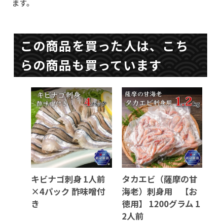
ます。
この商品を買った人は、こち
らの商品も買っています
キビナゴ刺身 1人前
タカエビ（薩摩の甘
×4パック 酢味噌付
海老）刺身用 【お
き
徳用】 1200グラム 1
2人前