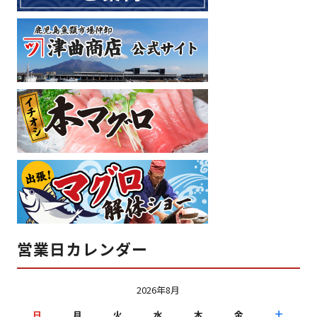
営業日カレンダー
2026年8月
日
月
火
水
木
金
土