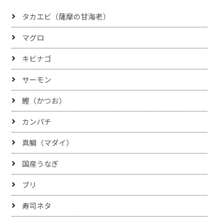
タカエビ（薩摩の甘海老）
マグロ
キビナゴ
サーモン
鰹（かつお）
カンパチ
真鯛（マダイ）
国産うなぎ
ブリ
寿司ネタ