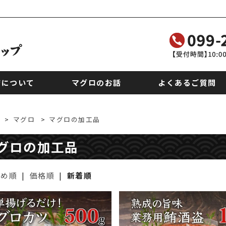
店について
マグロのお話
よくあるご質問
>
マグロ
>
マグロの加工品
グロの加工品
すめ順
|
価格順
|
新着順