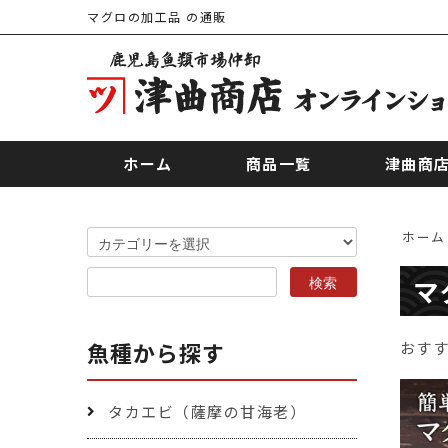
マグロの加工品 の通販
ホーム
商品一覧
津曲商
ホーム
マ
魚種から探す
おす
タカエビ（薩摩の甘海老）