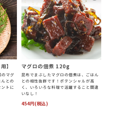
務用】
マグロの佃煮 120g
感のマグ
昆布でまぶしたマグロの佃煮は、ごはん
はんとの
との相性抜群です！ポテンシャルが高
セントに
く、いろいろな料理で活躍すること間違
いなし！
454円(税込)