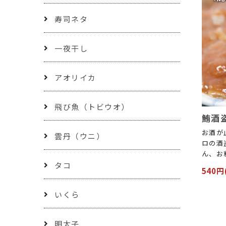
寿司ネタ
一夜干し
アオリイカ
飛び魚（トビウオ）
鮪酒盗
お酒が
雲丹（ウニ）
ロの酒
ん、お
タコ
540円
いくら
明太子