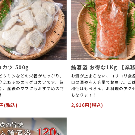
カツ 500g
鮪酒盗 お得な1Kg 【業
ビタミンなどの栄養がたっぷり、
お酒が止まらない、コリコリ食
クふわふわのマグロカツです。貧
ロの酒盗を大容量でお届け。ご
や、産後のママにもおすすめの商
相性はもちろん、お料理のアク
！
もなります！
0円(税込)
2,916円(税込)