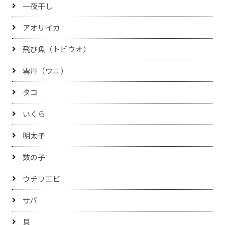
一夜干し
アオリイカ
飛び魚（トビウオ）
雲丹（ウニ）
タコ
いくら
明太子
数の子
ウチワエビ
サバ
貝