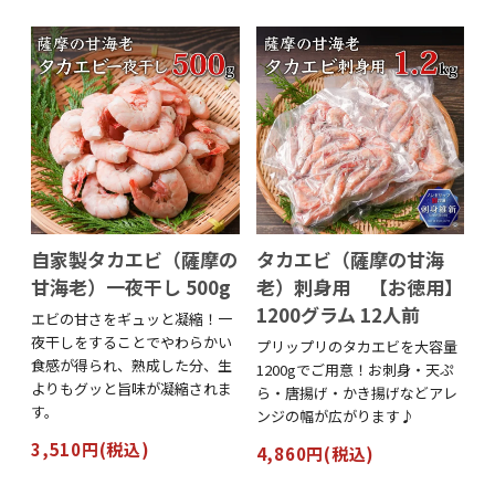
自家製タカエビ（薩摩の
タカエビ（薩摩の甘海
甘海老）一夜干し 500g
老）刺身用 【お徳用】
1200グラム 12人前
エビの甘さをギュッと凝縮！一
夜干しをすることでやわらかい
プリップリのタカエビを大容量
食感が得られ、熟成した分、生
1200gでご用意！お刺身・天ぷ
よりもグッと旨味が凝縮されま
ら・唐揚げ・かき揚げなどアレ
す。
ンジの幅が広がります♪
3,510円(税込)
4,860円(税込)