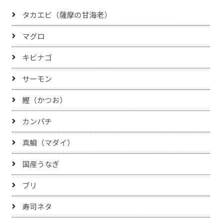
タカエビ（薩摩の甘海老）
マグロ
キビナゴ
サーモン
鰹（かつお）
カンパチ
真鯛（マダイ）
国産うなぎ
ブリ
寿司ネタ