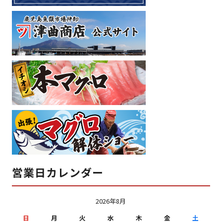
営業日カレンダー
2026年8月
日
月
火
水
木
金
土