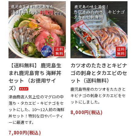
【送料無料】 鹿児島生
カツオのたたきとキビナ
まれ鹿児島育ち 海鮮丼
ゴの刺身とタカエビのセ
セット （お徳用サイ
ット（送料無料）
ズ）
鹿児島特産のカツオをたたきと
キビナゴの刺身とタカエビをセ
津曲商店人気上位のマグロの中
ットにしました。
落ち・タカエビ・キビナゴをセ
ットにした、10～12人前の海鮮
8,000円(税込)
丼セット！特別な日やパーティ
ーに最適です。
7,800円(税込)