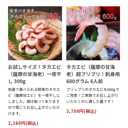
お試しサイズ！タカエビ
タカエビ（薩摩の甘海
（薩摩の甘海老）一夜干
老）超プリプリ！刺身用
し 300g
600グラム 6人前
刺身で食べられる鮮度のタカエ
プリップリのタカエビを600gで
ビ（薩摩甘エビ）を一夜干しに
ご用意！ご家族でお召し上がり
しました。頭は取ってあります
いただくのに適した量です！
ので殻ごとお召し上がりいただ
2,700円(税込)
けます。
2,160円(税込)