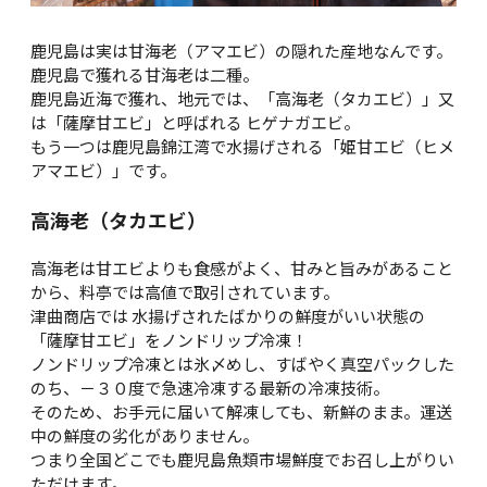
鹿児島は実は甘海老（アマエビ）の隠れた産地なんです。
鹿児島で獲れる甘海老は二種。
鹿児島近海で獲れ、地元では、「高海老（タカエビ）」又
は「薩摩甘エビ」と呼ばれる ヒゲナガエビ。
もう一つは鹿児島錦江湾で水揚げされる「姫甘エビ（ヒメ
アマエビ）」です。
高海老（タカエビ）
高海老は甘エビよりも食感がよく、甘みと旨みがあること
から、料亭では高値で取引されています。
津曲商店では 水揚げされたばかりの鮮度がいい状態の
「薩摩甘エビ」をノンドリップ冷凍！
ノンドリップ冷凍とは氷〆めし、すばやく真空パックした
のち、－３０度で急速冷凍する最新の冷凍技術。
そのため、お手元に届いて解凍しても、新鮮のまま。運送
中の鮮度の劣化がありません。
つまり全国どこでも鹿児島魚類市場鮮度でお召し上がりい
ただけます。