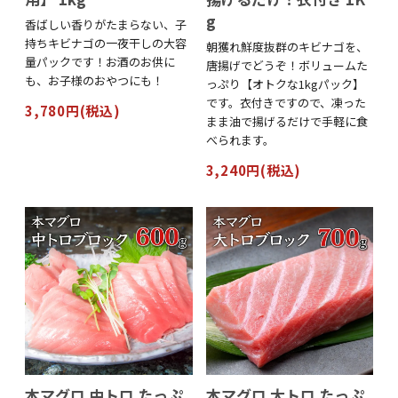
g
香ばしい香りがたまらない、子
持ちキビナゴの一夜干しの大容
朝獲れ鮮度抜群のキビナゴを、
量パックです！お酒のお供に
唐揚げでどうぞ！ボリュームた
も、お子様のおやつにも！
っぷり【オトクな1kgパック】
です。衣付きですので、凍った
3,780円(税込)
まま油で揚げるだけで手軽に食
べられます。
3,240円(税込)
本マグロ 中トロ たっぷ
本マグロ 大トロ たっぷ