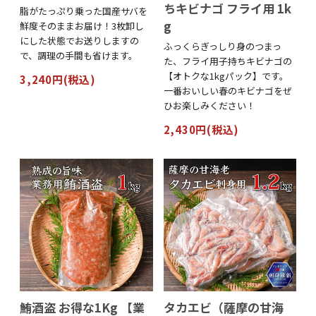
ちキビナゴ フライ用 1k
脂がたっぷり乗った国産サバを
g
鮮度そのままお届け！3枚卸し
にした状態でお送りしますの
ふっくらぎっしり身のつまっ
で、調理の手間も省けます。
た、フライ用子持ちキビナゴの
【オトクな1kgパック】です。
3,240円(税込)
一番おいしい春のキビナゴをぜ
ひお楽しみください！
2,430円(税込)
鮪酒盗 お得な1Kg 【業
タカエビ（薩摩の甘海