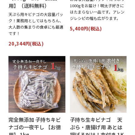
用】（送料無料）
1000gをお届け！明太子好きに
はたまらない一品です。アレン
天ぷら用キビナゴの大容量パッ
ジレシピの幅も広がります。
ク！業務用としてはもちろん、
大人数の集まりの食卓にも最適
5,400円(税込)
です！
20,344円(税込)
完全無添加 子持ちキビ
子持ち生キビナゴ 天
ナゴの一夜干し 【お徳
ぷら・唐揚げ用 あとは
用】 1kg
揚げるだけ！衣付き 1K