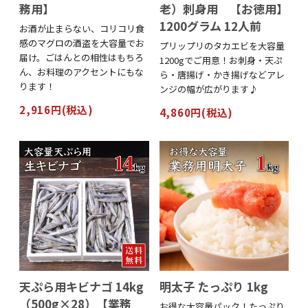
務用】
老）刺身用 【お徳用】
1200グラム 12人前
お酒が止まらない、コリコリ食
感のマグロの酒盗を大容量でお
プリップリのタカエビを大容量
届け。ごはんとの相性はもちろ
1200gでご用意！お刺身・天ぷ
ん、お料理のアクセントにもな
ら・唐揚げ・かき揚げなどアレ
ります！
ンジの幅が広がります♪
2,916円(税込)
4,860円(税込)
天ぷら用キビナゴ 14kg
明太子 たっぷり 1kg
（500g×28）【業務
お得な大容量パック！たっぷり