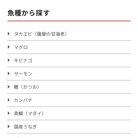
魚種から探す
タカエビ（薩摩の甘海老）
マグロ
キビナゴ
サーモン
鰹（かつお）
カンパチ
真鯛（マダイ）
国産うなぎ